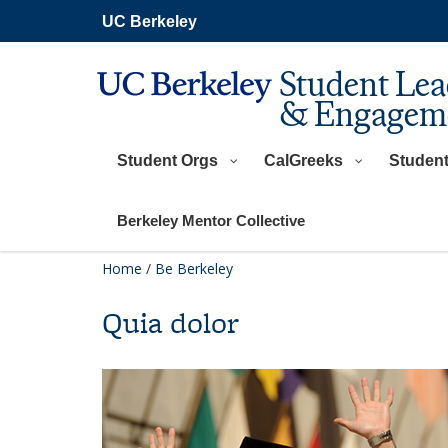
Skip
UC Berkeley
to
main
content
Student Lea
& Engagem
Student Orgs
CalGreeks
Studen
Berkeley Mentor Collective
Home
/
Be Berkeley
Quia dolor