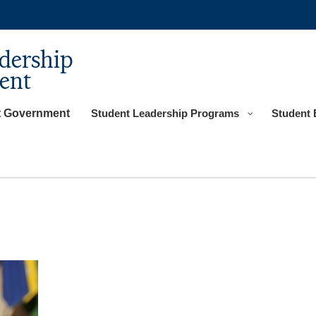
dership
ent
t Government
Student Leadership Programs
Student 