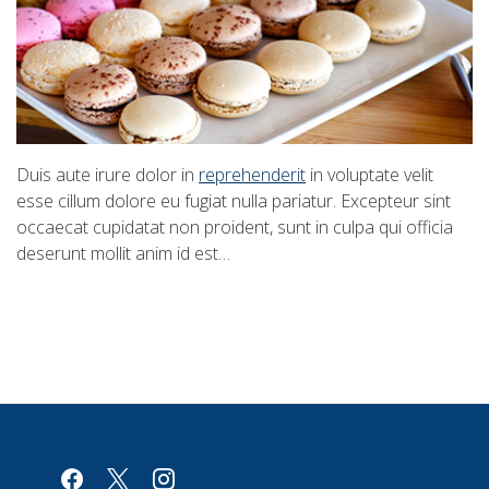
Duis aute irure dolor in
reprehenderit
in voluptate velit
esse cillum dolore eu fugiat nulla pariatur. Excepteur sint
occaecat cupidatat non proident, sunt in culpa qui officia
deserunt mollit anim id est…
facebook
x
instagram