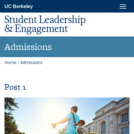
Skip
Togg
UC Berkeley
to
navig
main
Student Leadership
content
& Engagement
Admissions
Home
/
Admissions
Post 1